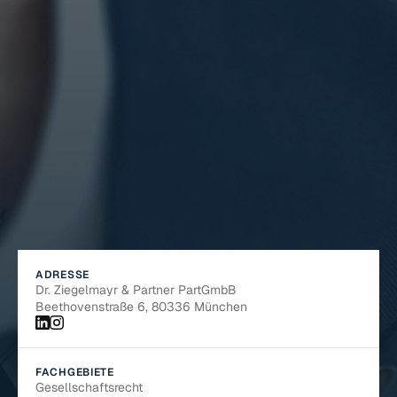
Umsetzung
Struktur
Klarheit
|
|
Unternehmen
Für
Ihr
ADRESSE
Dr. Ziegelmayr & Partner PartGmbB  
Beethovenstraße 6, 80336 München
FACHGEBIETE
Gesellschaftsrecht